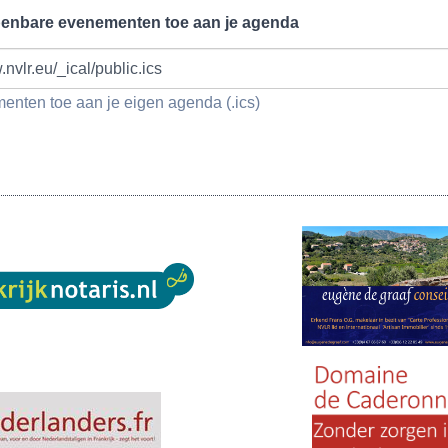
penbare evenementen toe aan je agenda
.nvlr.eu/_ical/public.ics
nten toe aan je eigen agenda (.ics)