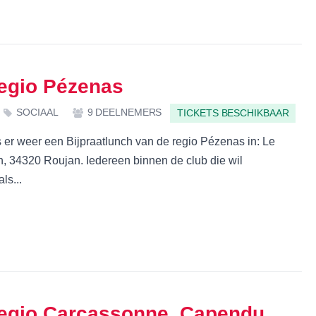
regio Pézenas
SOCIAAL
9 DEELNEMERS
TICKETS BESCHIKBAAR
er weer een Bijpraatlunch van de regio Pézenas in: Le
n, 34320 Roujan. Iedereen binnen de club die wil
ls...
regio Carcassonne, Capendu