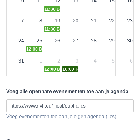
10
11
12
13
14
15
16
11:30
Bijpraatlunch regio Pézenas
17
18
19
20
21
22
23
11:30
Bijpraatlunch regio Carcassonne, Capend
24
25
26
27
28
29
30
12:00
Bijpraatlunch Aigne
31
1
2
3
4
5
6
12:00
Bijpraatlunch Brugairolles
10:00
Toeren zonder dak
Voeg alle openbare evenementen toe aan je agenda
https://www.nvlr.eu/_ical/public.ics
Voeg evenementen toe aan je eigen agenda (.ics)