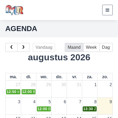
Toggl
navig
AGENDA
Vandaag
Maand
Week
Dag
augustus 2026
ma.
di.
wo.
do.
vr.
za.
zo.
27
28
29
30
31
1
2
12:00
Indonesische maaltijd - l’Atelier in Caunes Minervois
12:00
Bijpraatlunch Aigne
3
4
5
6
7
8
9
12:00
Bijpraatlunch Brugairolles
13:30
Zeilmiddag