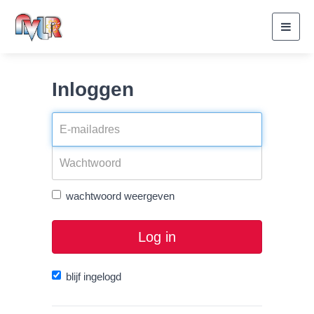
Toggl
navig
Inloggen
wachtwoord weergeven
Log in
blijf ingelogd